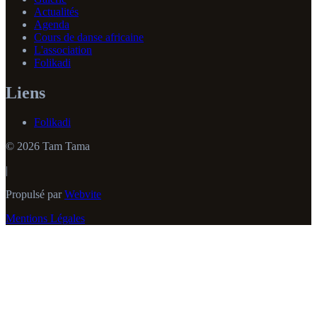
Actualités
Agenda
Cours de danse africaine
L'association
Folikadi
Liens
Folikadi
© 2026 Tam Tama
|
Propulsé par
Webvite
Mentions Légales