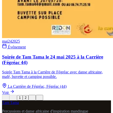
mai
24
2025
Événement
Soirée de Tam Tama le 24 mai 2025 à la Carrière
(Fégréac 44)
Soirée Tam Tama à la Carrière de Fégréac avec danse africaine,
mafé, buvette et camping possible.
La Carrière de Fégréac, Fégréac (44)
Voir
1
2
Tam Tama
Percussions et danse africaine d'inspiration mandingue