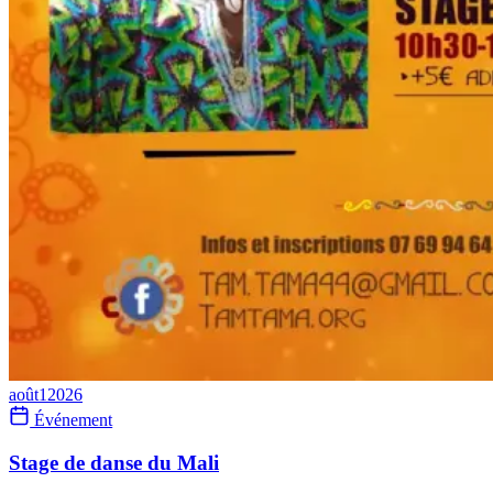
août
1
2026
Événement
Stage de danse du Mali