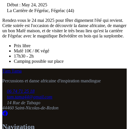
Début : May 24, 2025
La Carrière de Fégréac, Fégréac (44)
Rendez-vous le 24 mai 2025 pour fêter dignement l'été qui revient.
Cette soirée est l'occasion de découvrir la danse africaine, de manger
un bon Mafé maison, et de visiter le très beau lieu qu'est la carrière
de Fégréac avec le magnifique Belvédère en bois qui la surplombe.
Prix libre
Mafé 10€ / 8€ végé
17h30 - 2h
Camping possible sur place
Tam Tama
Percussions et danse africaine d'inspiration mandingue
06 74 71 25 18
tam.tama44@gmail.com
14 Rue de Tabago
44460 Saint-Nicolas-de-Redon
Navigation