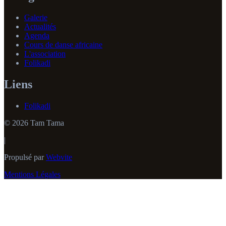
Galerie
Actualités
Agenda
Cours de danse africaine
L'association
Folikadi
Liens
Folikadi
© 2026 Tam Tama
|
Propulsé par
Webvite
Mentions Légales