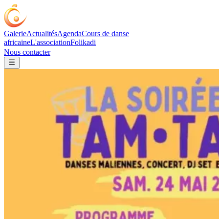
Galerie
Actualités
Agenda
Cours de danse
africaine
L'association
Folikadi
Nous contacter